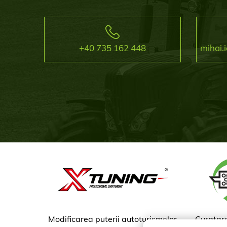
+40 735 162 448
mihai
Modificarea puterii autoturismelor
Curatare