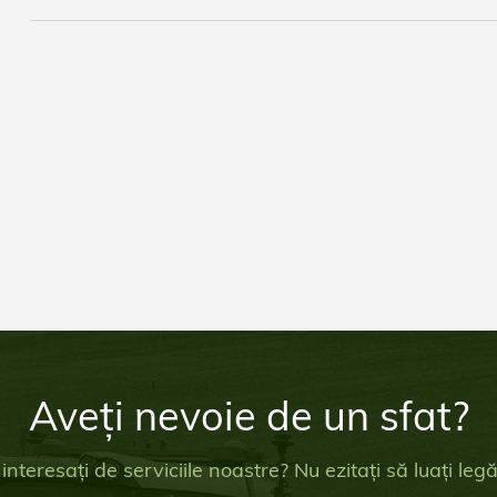
Aveți nevoie de un sfat?
 interesați de serviciile noastre? Nu ezitați să luați le