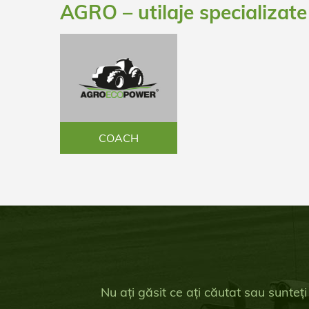
AGRO – utilaje specializate
COACH
Nu ați găsit ce ați căutat sau sunteți