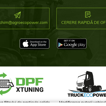
.ichim@agroecopower.com
CERERE RAPIDĂ DE O
a filtrului de particule solide
Modificarea puterii vehicul