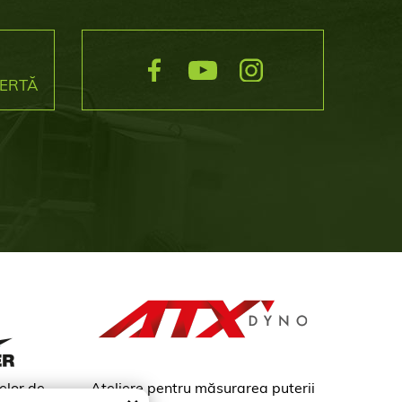
FERTĂ
elor de
Ateliere pentru măsurarea puterii