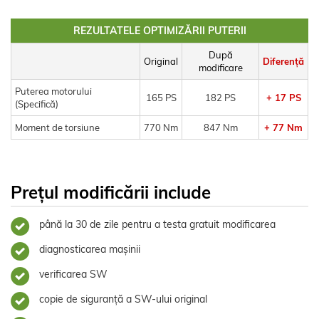
REZULTATELE OPTIMIZĂRII PUTERII
După
Original
Diferență
modificare
Puterea motorului
165 PS
182 PS
+ 17 PS
(Specifică)
Moment de torsiune
770 Nm
847 Nm
+ 77 Nm
Prețul modificării include
până la 30 de zile pentru a testa gratuit modificarea
diagnosticarea mașinii
verificarea SW
copie de siguranță a SW-ului original