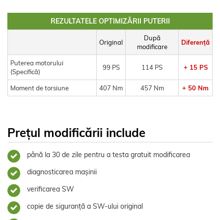
REZULTATELE OPTIMIZĂRII PUTERII
După
Original
Diferență
modificare
Puterea motorului
99 PS
114 PS
+ 15 PS
(Specifică)
Moment de torsiune
407 Nm
457 Nm
+ 50 Nm
Prețul modificării include
până la 30 de zile pentru a testa gratuit modificarea
diagnosticarea mașinii
verificarea SW
copie de siguranță a SW-ului original