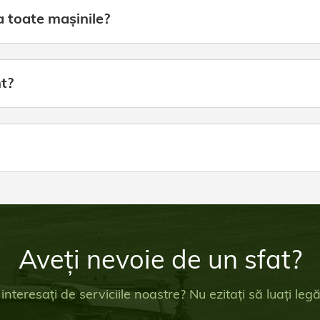
a toate mașinile?
t?
Aveți nevoie de un sfat?
 interesați de serviciile noastre? Nu ezitați să luați le