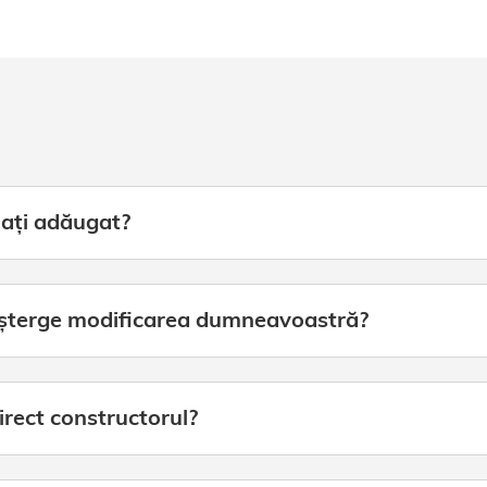
 ați adăugat?
i șterge modificarea dumneavoastră?
irect constructorul?