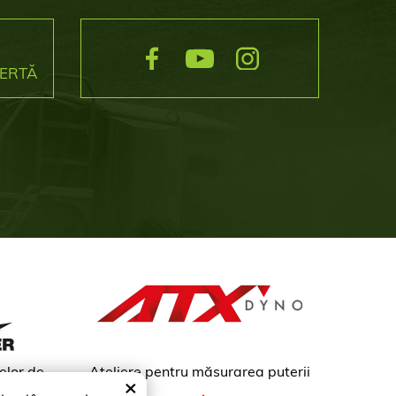
FERTĂ
elor de
Ateliere pentru măsurarea puterii
×