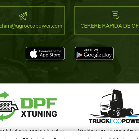
.ichim@agroecopower.com
CERERE RAPIDĂ DE O
a filtrului de particule solide
Modificarea puterii vehicul
transport marfă