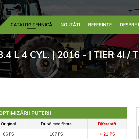
CATALOG TEHNICĂ
NOUTĂTI
REFERINȚE
DESPRE 
3.4 L 4 CYL. | 2016 - | TIER 4I / 
OPTIMIZĂRII PUTERII
Original
După modificare
Diferență
86 PS
107 PS
+ 21 PS