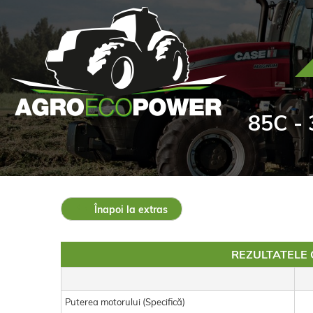
85C - 
Înapoi la extras
REZULTATELE 
Puterea motorului (Specifică)