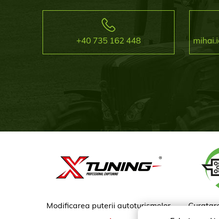
+40 735 162 448
mihai
Modificarea puterii autoturismelor
Curatare