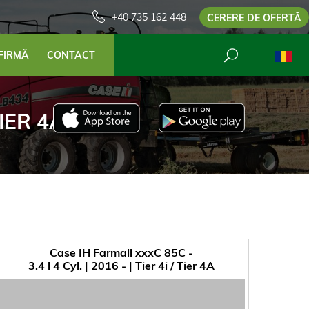
+40 735 162 448
CERERE DE OFERTĂ
FIRMĂ
CONTACT
TIER 4A
Case IH Farmall xxxC 85C -
3.4 l 4 Cyl. | 2016 - | Tier 4i / Tier 4A